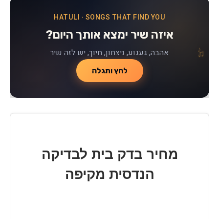
HATULI · SONGS THAT FIND YOU
איזה שיר ימצא אותך היום?
♪
♫
♪
אהבה, געגוע, ניצחון, חיוך, יש לזה שיר
♫
לחץ ותגלה
מחיר בדק בית לבדיקה
הנדסית מקיפה