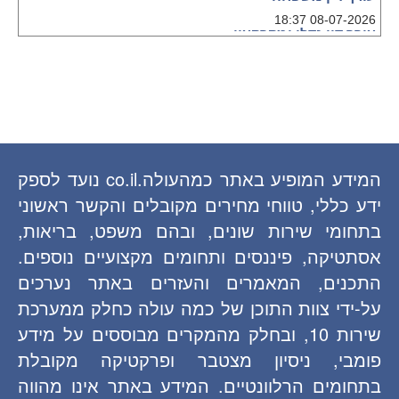
08-07-2026 18:37
עורך דין נדלן ומקרקעין
09-07-2026 17:40
עורך דין אזרחי
09-07-2026 17:41
עורך דין רשלנות רפואית
09-07-2026 18:06
עורך דין ביטוח
המידע המופיע באתר כמהעולה.co.il נועד לספק
12-07-2026 10:58
עורך דין ביטוח
ידע כללי, טווחי מחירים מקובלים והקשר ראשוני
12-07-2026 14:51
בתחומי שירות שונים, ובהם משפט, בריאות,
עורך דין לשון הרע
12-07-2026 18:21
אסתטיקה, פיננסים ותחומים מקצועיים נוספים.
עורך דין חברות ועסקים
התכנים, המאמרים והעזרים באתר נערכים
whatsapp
על-ידי צוות התוכן של כמה עולה כחלק ממערכת
12-07-2026 19:47
שירות 10, ובחלק מהמקרים מבוססים על מידע
פומבי, ניסיון מצטבר ופרקטיקה מקובלת
בתחומים הרלוונטיים. המידע באתר אינו מהווה