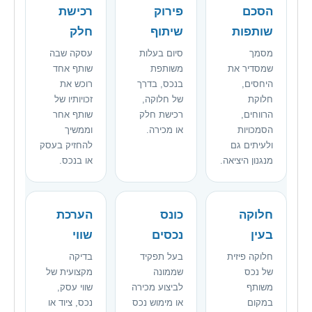
הסכם
פירוק
רכישת
שותפות
שיתוף
חלק
מסמך
סיום בעלות
עסקה שבה
שמסדיר את
משותפת
שותף אחד
היחסים,
בנכס, בדרך
רוכש את
חלוקת
של חלוקה,
זכויותיו של
הרווחים,
רכישת חלק
שותף אחר
הסמכויות
או מכירה.
וממשיך
ולעיתים גם
להחזיק בעסק
מנגנון היציאה.
או בנכס.
חלוקה
כונס
הערכת
בעין
נכסים
שווי
חלוקה פיזית
בעל תפקיד
בדיקה
של נכס
שממונה
מקצועית של
משותף
לביצוע מכירה
שווי עסק,
במקום
או מימוש נכס
נכס, ציוד או