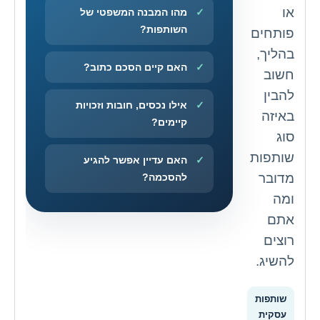
או
מהו המבנה המשפטי של
השותפות?
פותחים
בהליך,
האם קיים הסכם כתוב?
חשוב
להבין
אילו נכסים, חובות וזכויות
באיזה
קיימים?
סוג
שותפות
האם עדיין אפשר להגיע
מדובר
להסכמה?
ומה
אתם
רוצים
להשיג.
שותפות
עסקית