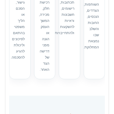
תכתובות,
רכישת
גישור,
השותפות,
רישומים,
חלק,
הסכם
הצדדים,
חשבונות
מכירה,
או
הנכסים,
וראיות
המשך
הליך
החובות
להשקעות
העסק
משפטי
והשלב
ולהתחייבויות.
או
בהתאם
שבו
הגנה
לסיכונים
נמצאת
מפני
וליכולת
המחלוקת.
דרישה
להגיע
של
להסכמה.
הצד
האחר.