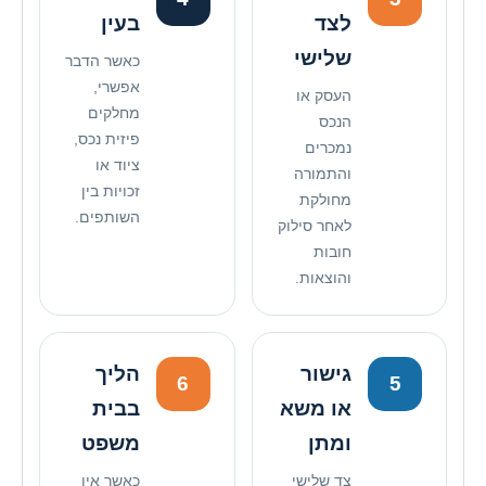
לצד
בעין
שלישי
כאשר הדבר
אפשרי,
העסק או
מחלקים
הנכס
פיזית נכס,
נמכרים
ציוד או
והתמורה
זכויות בין
מחולקת
השותפים.
לאחר סילוק
חובות
והוצאות.
גישור
הליך
6
5
או משא
בבית
ומתן
משפט
צד שלישי
כאשר אין