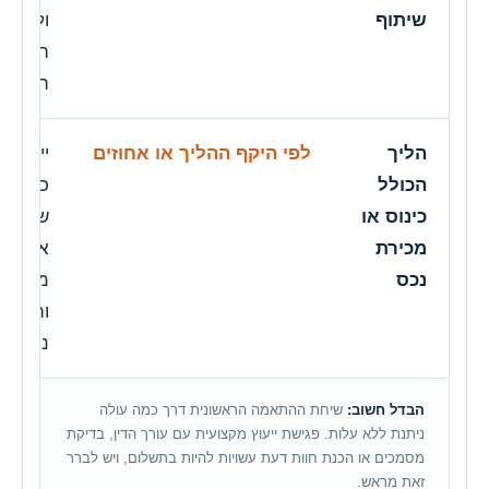
שיתוף
וליווי ע
החלטה
הסכם.
הליך
לפי היקף ההליך או אחוזים
ייתכנו
הכולל
כונס,
כינוס או
שמאות
מכירת
אגרות,
נכס
מסים
והוצאו
נוספות
הבדל חשוב:
שיחת ההתאמה הראשונית דרך כמה עולה
ניתנת ללא עלות. פגישת ייעוץ מקצועית עם עורך הדין, בדיקת
מסמכים או הכנת חוות דעת עשויות להיות בתשלום, ויש לברר
זאת מראש.