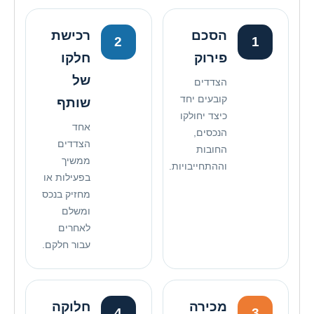
הסכם
רכישת
2
1
פירוק
חלקו
של
הצדדים
קובעים יחד
שותף
כיצד יחולקו
אחד
הנכסים,
הצדדים
החובות
ממשיך
וההתחייבויות.
בפעילות או
מחזיק בנכס
ומשלם
לאחרים
עבור חלקם.
מכירה
חלוקה
4
3