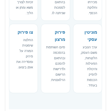
מכירתו
בהתאם
זכויות לצורך
וחלוקת
לסמכות
משא ומתן או
הכסף.
שניתנה לו.
הליך.
מוניטין
פירוק
צו פירוק
עסקי
מרצון
החלטה
שיפוטית
ערך הנובע
סיום השותפות
המורה על
משם העסק,
בהסכמה
פירוק
הלקוחות,
ובהתאם
ומסדירה את
הפעילות
להסכם
אופן ביצועו.
והיכולת
ולדרישות
להפיק
הרישום
הכנסות
הרלוונטיות.
בעתיד.