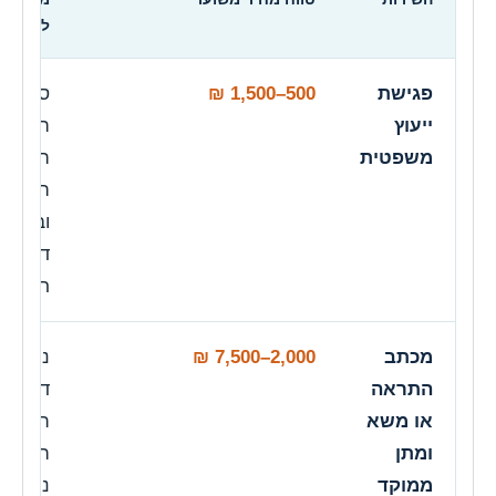
להיכלל
פגישת
500–1,500 ₪
סקירת
ייעוץ
ההסכם
משפטית
הבנת
המחלו
ובחינת
דרכי פ
ראשוני
מכתב
2,000–7,500 ₪
ניסוח
התראה
דרישה,
או משא
תגובה 
ומתן
השני א
ממוקד
ניהול