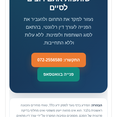
לסיים
נעזור למקד את התחום ולהעביר את
הפנייה לעורך דין רלוונטי, בהתאם
לסוג השותפות ולזמינות. ללא עלות
וללא התחייבות.
התקשרו: 072-2556580
פנייה בוואטסאפ
הבהרה:
המידע בדף נועד לספק ידע כללי, טווחי מחירים והכוונה
ראשונית בלבד. הוא אינו מהווה ייעוץ משפטי ואינו מחליף בדיקה
פרטנית של הסכם, מסמכים ונסיבות המקרה על־ידי עורך דין מתאים.