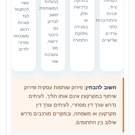
לקוחות,
בחלוקה,
בבעלות
עשוי
ציוד,
ברכישת
המשותפת.
להתנהל
זכויות
חלק
חשוב
לצד
והתחייבויות
או
לבדוק
סוגיות
כלפי
במכירה
גם
רכוש,
צדדים
וחלוקת
היבטי
משכנתה
שלישיים.
התמורה.
ירושה,
ומדורי
מס
ילדים.
והערכת
שווי.
חשוב להבחין:
פירוק שותפות עסקית ופירוק
שיתוף במקרקעין אינם אותו הליך. לעיתים
נדרש עורך דין מסחרי, לעיתים עורך דין
מקרקעין או משפחה, ובמקרים מורכבים נדרש
שילוב בין התחומים.