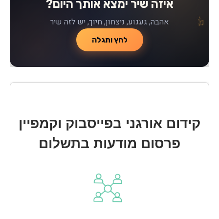
איזה שיר ימצא אותך היום?
♪
♫
♪
אהבה, געגוע, ניצחון, חיוך, יש לזה שיר
♫
לחץ ותגלה
קידום אורגני בפייסבוק וקמפיין
פרסום מודעות בתשלום