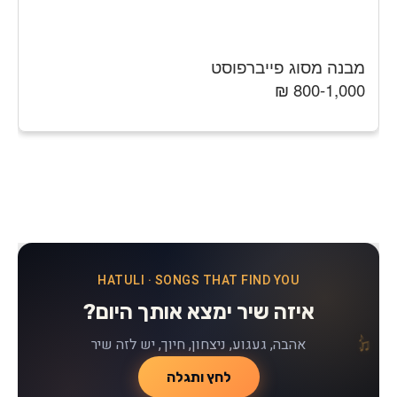
מבנה מסוג פייברפוסט
800-1,000 ₪
HATULI · SONGS THAT FIND YOU
איזה שיר ימצא אותך היום?
♪
♫
♪
אהבה, געגוע, ניצחון, חיוך, יש לזה שיר
♫
לחץ ותגלה