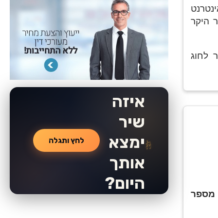
ינטרנט
ר היקר
HATULI ·
 לחוג
SONGS
THAT FIND
YOU
איזה
שיר
ימצא
♫
♪
לחץ ותגלה
♫
♪
אותך
היום?
 מספר
אהבה, געגוע,
ניצחון, חיוך,