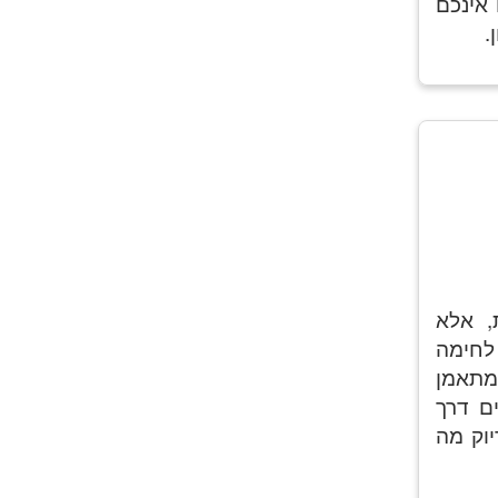
אינכם
.
, אלא
לחימה
מתאמן
ם דרך
וק מה