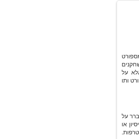
מספורט
חקנים
לא על
רט ותו
ברר על
יון או
רפות.