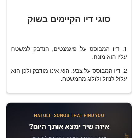
סוגי דיו הקיימים בשוק
1. דיו המבוסס על פיגמנטים, הנדבק למשטח
עליו הוא מונח.
2. דיו המבוסס על צבע. הוא אינו מודבק ולכן הוא
עלול לנזול ולזלוג מהמשטח.
HATULI · SONGS THAT FIND YOU
איזה שיר ימצא אותך היום?
♪
♫
♫
אהבה, געגוע, ניצחון, חיוך, יש לזה שיר
♪