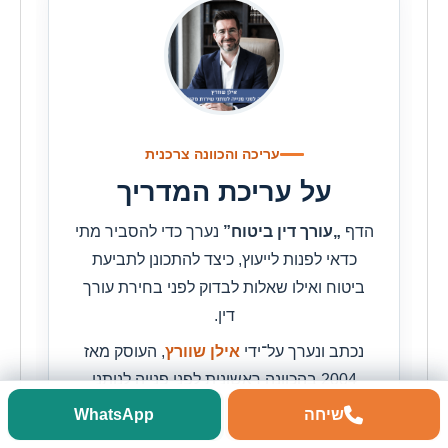
עריכה והכוונה צרכנית
על עריכת המדריך
הדף
„עורך דין ביטוח”
נערך כדי להסביר מתי
כדאי לפנות לייעוץ, כיצד להתכונן לתביעת
ביטוח ואילו שאלות לבדוק לפני בחירת עורך
דין.
נכתב ונערך על־ידי
אילן שוורץ
, העוסק מאז
2004 בהכוונה ראשונית לפני פנייה לנותני
שירות מקצועיים.
שיחה
WhatsApp
☎ שיחה
WhatsApp