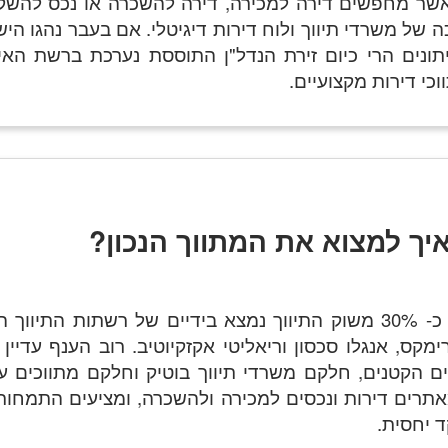
אשר מחפשים דירה למכירה, דירה להשכרה או נכס להשק
 של משרדי תיווך ולוח דירות דיגיטלי. אם בעבר נהגו הי
ונים הרי כיום זירת הנדל"ן התוססת נערכת ברשת האינ
כי דירות מקצועיים.
יך למצוא את המתווך הנכון?
חשוב לדעת כי רק כ- 30% משוק התיווך נמצא בידיים של רשתות התיווך
רימקס, אנגלו סכסון וריאליטי אקזקיוטיב. רוב הענף עדיין
ים הקטנים, חלקם משרדי תיווך בוטיק וחלקם מתווכים 
תרים דירות ונכסים למכירה ולהשכרה, ומציעים התמחות
ד יחסית.