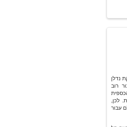
 נדלן
ר רוב
וצאה הכספית
 לכן,
ם עבור