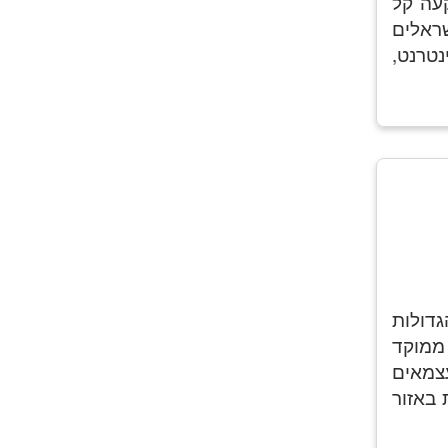
עה קל
שראלים
טרנט,
 הגדולות
 ממוקד
עצמאים
 באזור