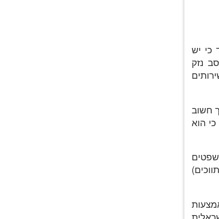
 כי יש
ב נזק
ירותים
ך חשוב
כי הוא
משפטים
ווכים)
מצעות
שראלית