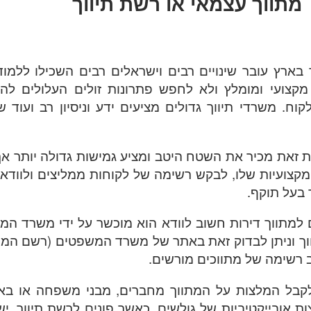
מתווך עצמאי או רשת תיווך
 בארץ עובר שינויים רבים וישראלים רבים השכילו ללמוד
מקצועי ומומלץ ולא לחפש פתרונות זולים העלולים להס
קוח. משרדי תיווך גדולים מציעים ידע וניסיון רב ועוד ש
 זאת מכיר את השטח היטב ומציע גמישות גדולה יותר א
קצועיות שלו, לבקש רשימה של לקוחות ממליצים ולוודא 
ך בעל תוקף.
 למתווך דירות חשוב לוודא הוא מוכשר על ידי משרד ה
וך וניתן לבדוק זאת באתר של משרד המשפטים (רשם המת
 רשימה של מתווכים מורשים.
קבל המלצות על המתווך מחברים, מבני משפחה או בא
 אובייקטיביות של גולשים. כאשר פונים לרשת תיווך, י