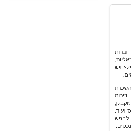
יש לזה שיר
 חברות
אליות,
לץ ויש
ים.
 השכרת
 דירות
מקבלן,
ועוד.
 לחפש
כסים.